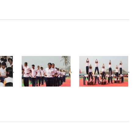
,
,
,